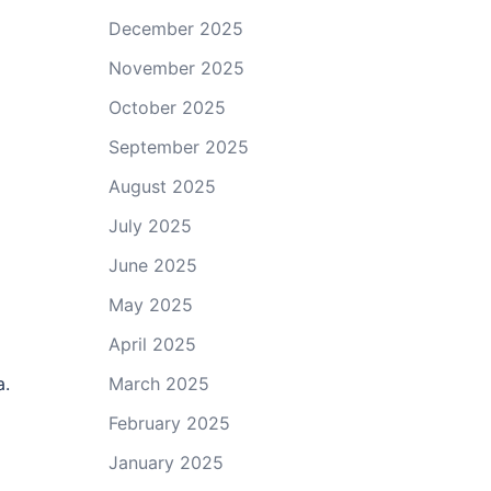
December 2025
November 2025
October 2025
September 2025
August 2025
July 2025
June 2025
May 2025
April 2025
a.
March 2025
February 2025
January 2025