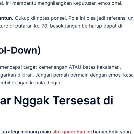
awal. Ini membantu menghilangkan keputusan emosional.
untun.
Cukup di notes ponsel. Pola ini bisa jadi referensi un
eature di putaran ke-70, besok jangan berharap dapat di
ol-Down)
lah mencapai target kemenangan ATAU batas kekalahan,
egarkan pikiran. Jangan pernah bermain dengan emosi kesa
ambil dengan kepala dingin.
gar Nggak Tersesat di
k
strategi menang main
slot gacor hari ini
harian hoki
yang