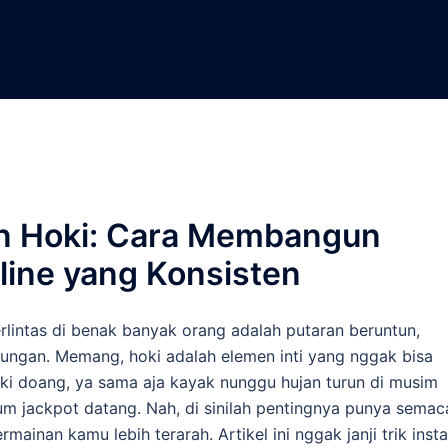
n Hoki: Cara Membangun
line yang Konsisten
terlintas di benak banyak orang adalah putaran beruntun,
ntungan. Memang, hoki adalah elemen inti yang nggak bisa
ki doang, ya sama aja kayak nunggu hujan turun di musim
um jackpot datang. Nah, di sinilah pentingnya punya sema
mainan kamu lebih terarah. Artikel ini nggak janji trik insta