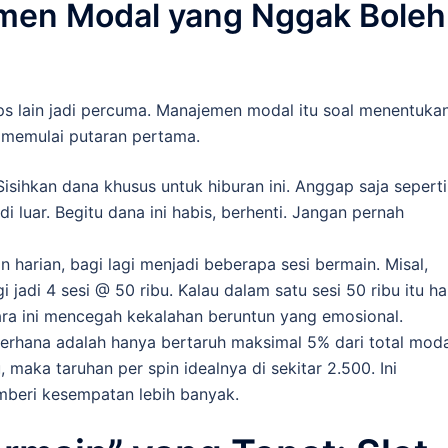
emen Modal yang Nggak Boleh
tips lain jadi percuma. Manajemen modal itu soal menentuka
memulai putaran pertama.
isihkan dana khusus untuk hiburan ini. Anggap saja seperti
 luar. Begitu dana ini habis, berhenti. Jangan pernah
 harian, bagi lagi menjadi beberapa sesi bermain. Misal,
 jadi 4 sesi @ 50 ribu. Kalau dalam satu sesi 50 ribu itu ha
 Cara ini mencegah kekalahan beruntun yang emosional.
erhana adalah hanya bertaruh maksimal 5% dari total moda
, maka taruhan per spin idealnya di sekitar 2.500. Ini
beri kesempatan lebih banyak.