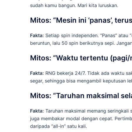
sudah kamu bangun. Mari kita luruskan.
Mitos: “Mesin ini ‘panas’, teru
Fakta:
Setiap spin independen. “Panas” atau 
beruntun, lalu 50 spin berikutnya sepi. Jangan
Mitos: “Waktu tertentu (pag
Fakta:
RNG bekerja 24/7. Tidak ada waktu sak
segar, sehingga bisa mengambil keputusan leb
Mitos: “Taruhan maksimal sela
Fakta:
Taruhan maksimal memang seringkali sy
juga membakar modal dengan cepat. Pertimban
daripada “all-in” satu kali.