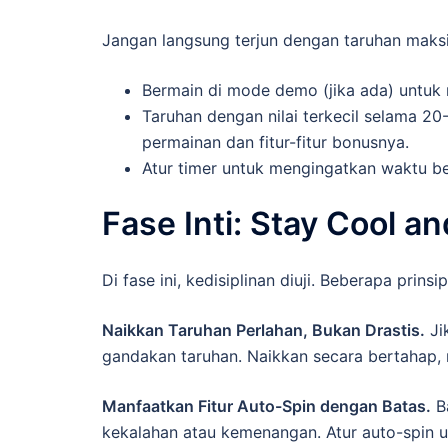
Jangan langsung terjun dengan taruhan maksi
Bermain di mode demo (jika ada) untuk
Taruhan dengan nilai terkecil selama 2
permainan dan fitur-fitur bonusnya.
Atur timer untuk mengingatkan waktu ber
Fase Inti: Stay Cool an
Di fase ini, kedisiplinan diuji. Beberapa prins
Naikkan Taruhan Perlahan, Bukan Drastis.
Ji
gandakan taruhan. Naikkan secara bertahap, m
Manfaatkan Fitur Auto-Spin dengan Batas.
Ba
kekalahan atau kemenangan. Atur auto-spin u