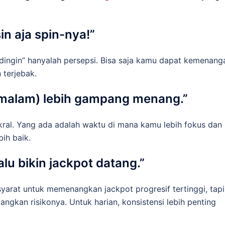
sin aja spin-nya!”
“dingin” hanyalah persepsi. Bisa saja kamu dapat kemenang
 terjebak.
i/malam) lebih gampang menang.”
ral. Yang ada adalah waktu di mana kamu lebih fokus dan
ih baik.
lu bikin jackpot datang.”
arat untuk memenangkan jackpot progresif tertinggi, tapi 
gkan risikonya. Untuk harian, konsistensi lebih penting