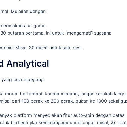
mal. Mulailah dengan:
 merasakan alur game.
0-30 putaran pertama. Ini untuk “mengamati” suasana
main. Misal, 30 menit untuk satu sesi.
d Analytical
ip yang bisa dipegang:
ka modal bertambah karena menang, jangan serakah langs
isal dari 100 perak ke 200 perak, bukan ke 1000 sekaligu
nyak platform menyediakan fitur auto-spin dengan batas
ntuk berhenti jika kemenanganmu mencapai, misal, 2x lipat