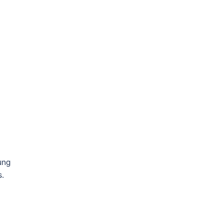
ung
s.