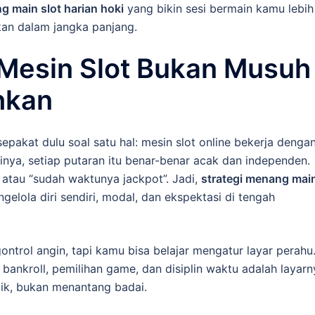
g main slot harian hoki
yang bikin sesi bermain kamu lebih
kan dalam jangka panjang.
Mesin Slot Bukan Musuh
hkan
sepakat dulu soal satu hal: mesin slot online bekerja denga
ya, setiap putaran itu benar-benar acak dan independen.
tau “sudah waktunya jackpot”. Jadi,
strategi menang mai
gelola diri sendiri, modal, dan ekspektasi di tengah
ntrol angin, tapi kamu bisa belajar mengatur layar perahu
ankroll, pemilihan game, dan disiplin waktu adalah layarn
ik, bukan menantang badai.