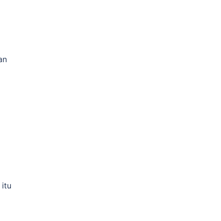
an
itu