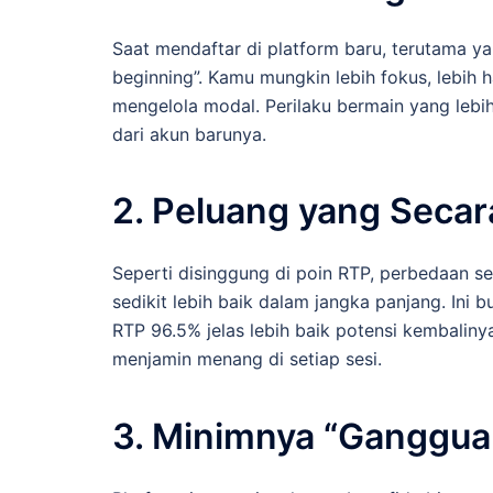
Saat mendaftar di platform baru, terutama ya
beginning”. Kamu mungkin lebih fokus, lebih h
mengelola modal. Perilaku bermain yang lebih 
dari akun barunya.
2. Peluang yang Secar
Seperti disinggung di poin RTP, perbedaan s
sedikit lebih baik dalam jangka panjang. Ini b
RTP 96.5% jelas lebih baik potensi kembalin
menjamin menang di setiap sesi.
3. Minimnya “Ganggua