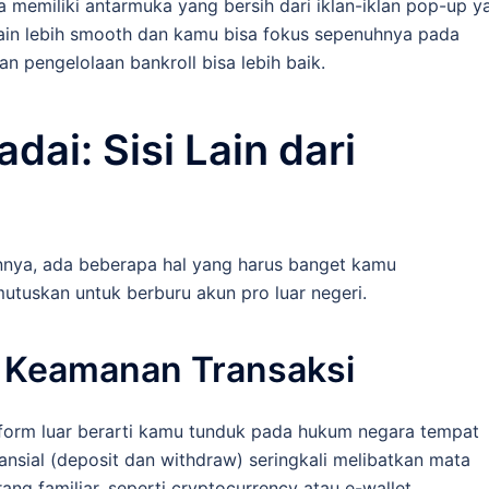
a memiliki antarmuka yang bersih dari iklan-iklan pop-up y
n lebih smooth dan kamu bisa fokus sepenuhnya pada
n pengelolaan bankroll bisa lebih baik.
ai: Sisi Lain dari
gannya, ada beberapa hal yang harus banget kamu
uskan untuk berburu akun pro luar negeri.
n Keamanan Transaksi
atform luar berarti kamu tunduk pada hukum negara tempat
finansial (deposit dan withdraw) seringkali melibatkan mata
g familiar, seperti cryptocurrency atau e-wallet