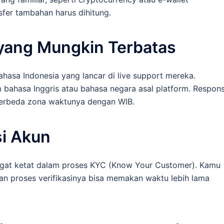
ansfer tambahan harus dihitung.
yang Mungkin Terbatas
hasa Indonesia yang lancar di live support mereka.
bahasa Inggris atau bahasa negara asal platform. Respon
 berbeda zona waktunya dengan WIB.
si Akun
sangat ketat dalam proses KYC (Know Your Customer). Kamu
dan proses verifikasinya bisa memakan waktu lebih lama