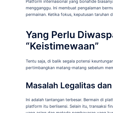
Platform internasional yang bonafide biasany
mengganggu. Ini membuat pengalaman bermai
permainan. Ketika fokus, keputusan taruhan da
Yang Perlu Diwaspad
“Keistimewaan”
Tentu saja, di balik segala potensi keuntun
pertimbangkan matang-matang sebelum memut
Masalah Legalitas da
Ini adalah tantangan terbesar. Bermain di pl
platform itu berlisensi. Selain itu, transaksi 
uang asing dan metode pembayaran yang kuran