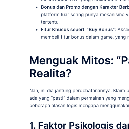
Bonus dan Promo dengan Karakter Ber
platform luar sering punya mekanisme 
tertentu.
Fitur Khusus seperti “Buy Bonus”:
Akses
membeli fitur bonus dalam game, yang m
Menguak Mitos: “Pas
Realita?
Nah, ini dia jantung perdebatanannya. Klaim
ada yang “pasti” dalam permainan yang me
beberapa alasan logis mengapa menggunakan 
1. Faktor Psikologis da